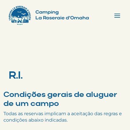
Skip
to
content
Tog
Nav
R.I.
Condições gerais de aluguer
de um campo
Todas as reservas implicam a aceitação das regras e
condições abaixo indicadas.