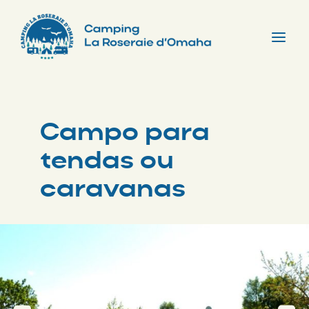
Skip
to
content
Tog
Nav
Campo para
tendas ou
caravanas