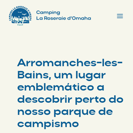
Skip
to
content
Tog
Nav
Arromanches-les-
Bains, um lugar
emblemático a
descobrir perto do
nosso parque de
campismo