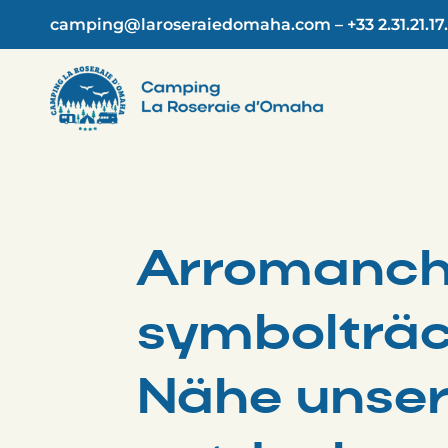
Skip
camping@laroseraiedomaha.com
–
+33 2.31.21.17
to
content
Arromanche
symbolträch
Nähe unser