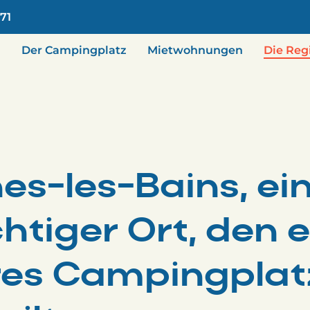
.71
Der Campingplatz
Mietwohnungen
Die Reg
s-les-Bains, ei
tiger Ort, den e
es Campingplat