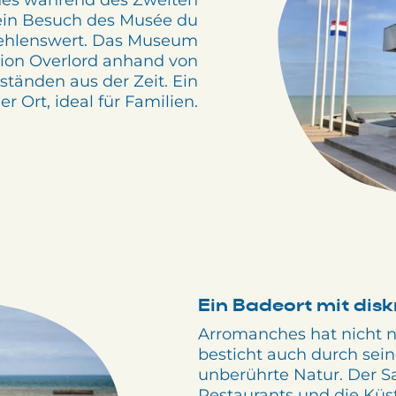
es während des Zweiten
t ein Besuch des Musée du
hlenswert. Das Museum
tion Overlord anhand von
tänden aus der Zeit. Ein
 Ort, ideal für Familien.
Ein Badeort mit di
Arromanches hat nicht n
besticht auch durch sei
unberührte Natur. Der Sa
Restaurants und die K