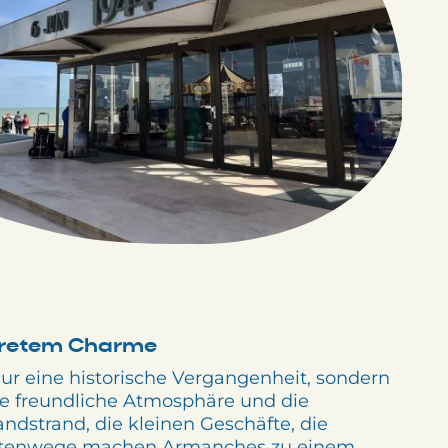
skretem Charme
ur eine historische Vergangenheit, sondern
ne freundliche Atmosphäre und die
ndstrand, die kleinen Geschäfte, die
üstenwege machen Armanches zu einem