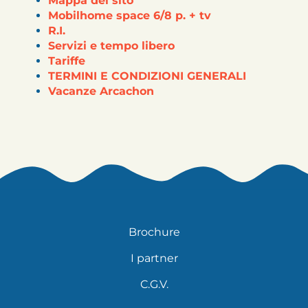
Mappa del sito
Mobilhome space 6/8 p. + tv
R.I.
Servizi e tempo libero
Tariffe
TERMINI E CONDIZIONI GENERALI
Vacanze Arcachon
Brochure
I partner
C.G.V.