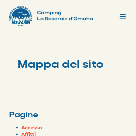
Skip
to
content
Tog
Nav
Mappa del sito
Pagine
Accesso
Affitti