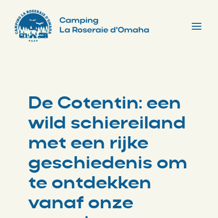
Skip
to
content
Tog
Nav
De Cotentin: een
wild schiereiland
met een rijke
geschiedenis om
te ontdekken
vanaf onze