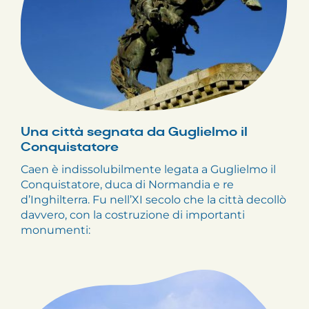
Una città segnata da Guglielmo il
Conquistatore
Caen è indissolubilmente legata a Guglielmo il
Conquistatore, duca di Normandia e re
d’Inghilterra. Fu nell’XI secolo che la città decollò
davvero, con la costruzione di importanti
monumenti: