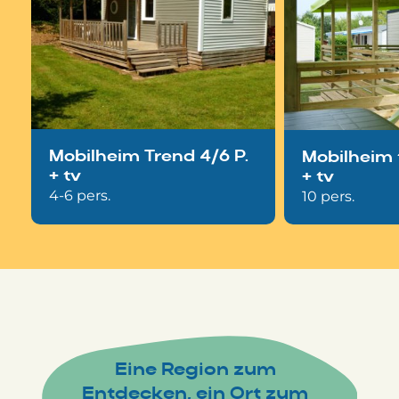
Mobilheim Trend 4/6 P.
Mobilheim t
+ tv
+ tv
4-6 pers.
10 pers.
Eine Region zum
Entdecken, ein Ort zum