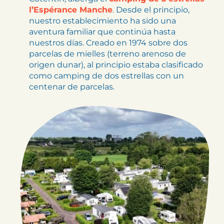
l’Espérance Manche
. Desde el principio,
nuestro establecimiento ha sido una
aventura familiar que continúa hasta
nuestros días. Creado en 1974 sobre dos
parcelas de mielles (terreno arenoso de
origen dunar), al principio estaba clasificado
como camping de dos estrellas con un
centenar de parcelas.