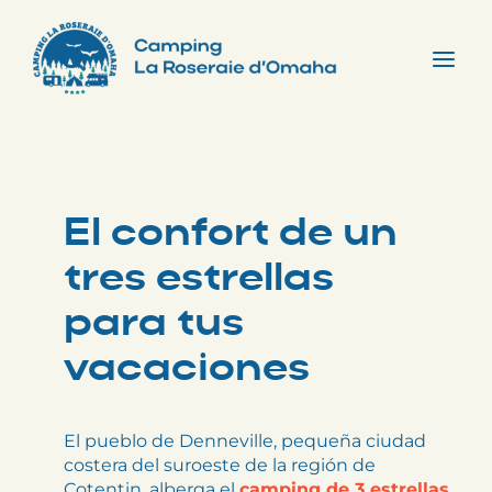
Skip
to
content
Tog
Nav
El confort de un
tres estrellas
para tus
vacaciones
El pueblo de Denneville, pequeña ciudad
costera del suroeste de la región de
Cotentin, alberga el
camping de 3 estrellas