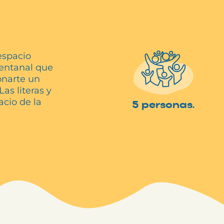
espacio
ventanal que
onarte un
as literas y
acio de la
5 personas.