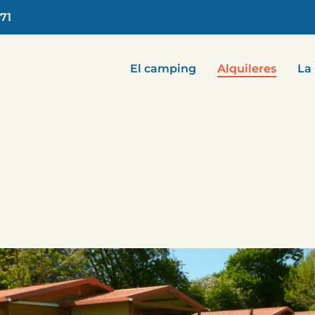
.71
El camping
Alquileres
La